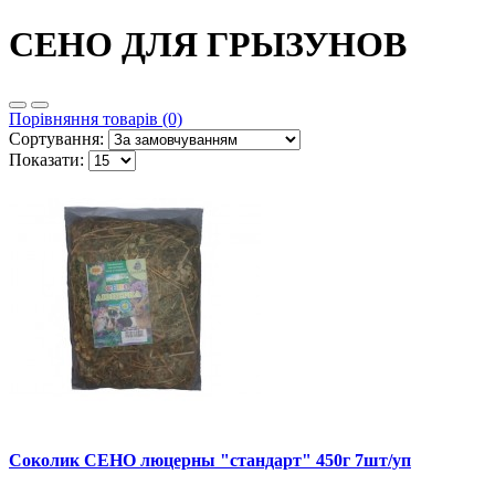
СЕНО ДЛЯ ГРЫЗУНОВ
Порівняння товарів (0)
Сортування:
Показати:
Соколик СЕНО люцерны "стандарт" 450г 7шт/уп