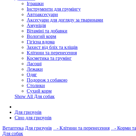
Іграшки
Інструменти для грумінгу
Автоаксесуари
Аксесуари для догляду за тваринами
Амуніція
Вітаміні та добавки
Вологий корм
Гігієна вдома
Захист від бліх та кліщів
Клітини та перенесення
Косметика та грумінг
Ласощі
Лежаки
Одяг
Подорож з собакою
Столики
Сухий корм
Show All Для собак
Для гризунів
Сіно для гризунів
Ветаптека
Для гризунів
- Клітини та перенесення
- Корми та
Для собак