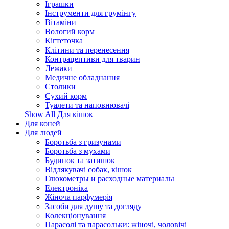
Іграшки
Інструменти для грумінгу
Вітаміни
Вологий корм
Кігтеточка
Клітини та перенесення
Контрацептиви для тварин
Лежаки
Медичне обладнання
Столики
Сухий корм
Туалети та наповнювачі
Show All Для кішок
Для коней
Для людей
Боротьба з гризунами
Боротьба з мухами
Будинок та затишок
Відлякувачі собак, кішок
Глюкометры и расходные материалы
Електроніка
Жіноча парфумерія
Засоби для душу та догляду
Колекціонування
Парасолі та парасольки: жіночі, чоловічі