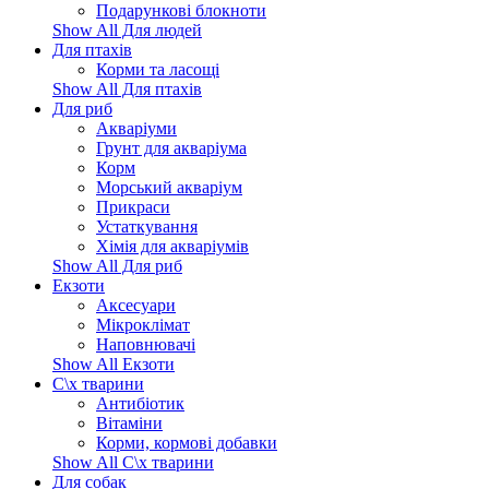
Подарункові блокноти
Show All Для людей
Для птахів
Корми та ласощі
Show All Для птахів
Для риб
Акваріуми
Грунт для акваріума
Корм
Морський акваріум
Прикраси
Устаткування
Хімія для акваріумів
Show All Для риб
Екзоти
Аксесуари
Мікроклімат
Наповнювачі
Show All Екзоти
С\х тварини
Антибіотик
Вітаміни
Корми, кормові добавки
Show All С\х тварини
Для собак