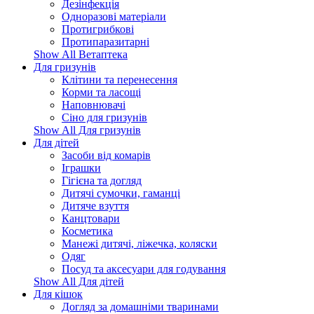
Дезінфекція
Одноразові матеріали
Протигрибкові
Протипаразитарні
Show All Ветаптека
Для гризунів
Клітини та перенесення
Корми та ласощі
Наповнювачі
Сіно для гризунів
Show All Для гризунів
Для дітей
Засоби від комарів
Іграшки
Гігієна та догляд
Дитячі сумочки, гаманці
Дитяче взуття
Канцтовари
Косметика
Манежі дитячі, ліжечка, коляски
Одяг
Посуд та аксесуари для годування
Show All Для дітей
Для кішок
Догляд за домашніми тваринами